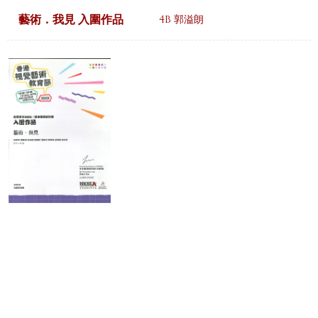
藝術．我見 入圍作品
4B 郭溢朗