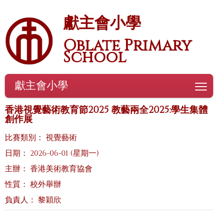
獻主會小學
Oblate Primary
School
獻主會小學
To
香港視覺藝術教育節2025 教藝兩全2025:學生集體
創作展
比賽類別： 視覺藝術
日期： 2026-06-01 (星期一)
主辦： 香港美術教育協會
性質： 校外舉辦
負責人： 黎穎欣