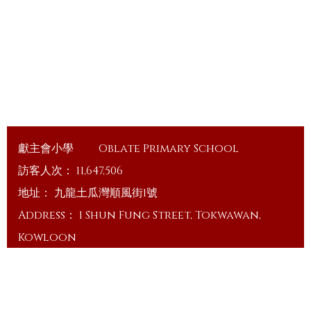
獻主會小學
Oblate Primary School
訪客人次：
11,647,506
地址：
九龍土瓜灣順風街1號
Address：
1 Shun Fung Street, Tokwawan,
Kowloon
電話（Tel）：
23648375
傳真（Fax）：
23648335
電郵（Email）：
info@ops.edu.hk