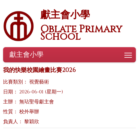
獻主會小學
Oblate Primary
School
獻主會小學
To
我的快樂校園繪畫比賽2026
比賽類別： 視覺藝術
日期： 2026-06-01 (星期一)
主辦： 無玷聖母獻主會
性質： 校外舉辦
負責人： 黎穎欣