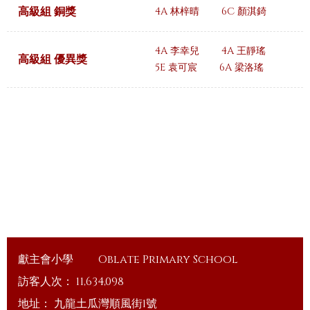
高級組 銅獎
4A 林梓晴
6C 顏淇錡
4A 李幸兒
4A 王靜瑤
高級組 優異獎
5E 袁可宸
6A 梁洛瑤
獻主會小學
Oblate Primary School
訪客人次：
11,634,098
地址：
九龍土瓜灣順風街1號