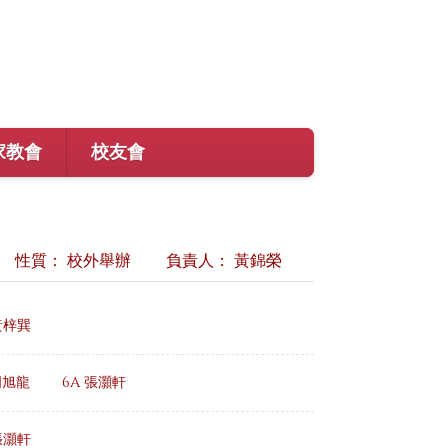
家教會
校友會
性質： 校外舉辦
負責人： 黃錦榮
黃梓巽
周旭龍
6A 張灝軒
張灝軒