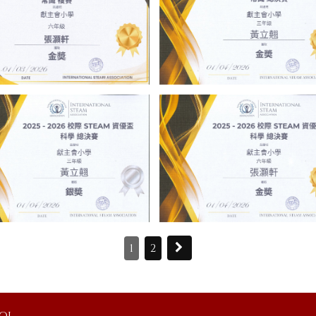
1
2
ool