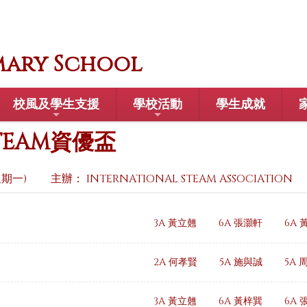
mary School
校風及學生支援
學校活動
學生成就
STEAM資優盃
(星期一)
主辦： INTERNATIONAL STEAM ASSOCIATION
3A 黃立翹
6A 張灝軒
6A 
2A 何孝賢
5A 施與誠
5A 
3A 黃立翹
6A 黃梓巽
6A 