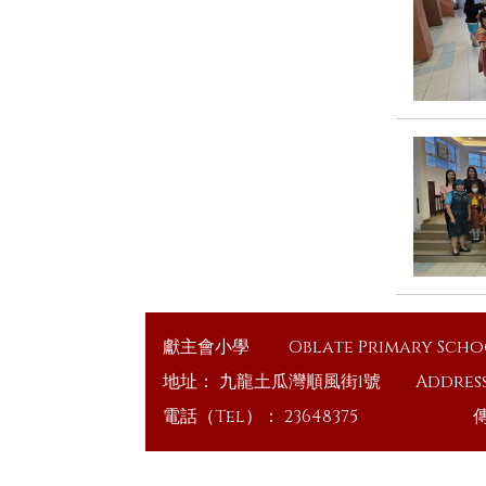
獻主會小學
Oblate Primary Sch
地址：
九龍土瓜灣順風街1號
Addres
電話（Tel）：
23648375