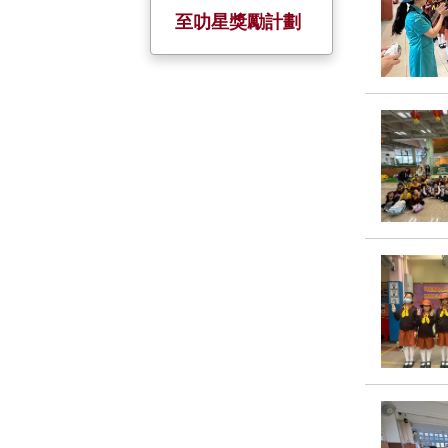
校慶活動
服務大使
全方位學習日
小一至小五家長
至叻星獎勵計劃
日
金禧校慶
暑期活動
姊妹學校
五、六年級家長
會
聖誕聯歡
境外交流
家長教師日
制服團隊 +
小六戶外教育營
小一迎新日及家
基督小先鋒
長會
幼童軍
升旗隊
小約翰團
小女童軍