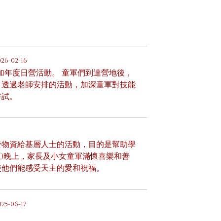
026-02-16
加年度日營活動。 童軍們到達營地後，
，透過老師安排的活動，加深童軍對技能
嘗試。
發物資給基層人士的活動，目的是幫助學
期五)晚上，家長及小女童軍滿懷喜樂和善
使他們能感受天主的愛和祝福。
025-06-17