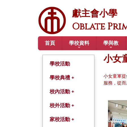
獻主會小學
Oblate Pri
首頁
學校資料
學與教
小女
學校活動
小女童軍提
學校典禮 +
服務，從而
開學禮
校內活動 +
結業禮
綜合活動課
校外活動 +
畢業禮
學術及體藝課程
學年旅行
家校活動 +