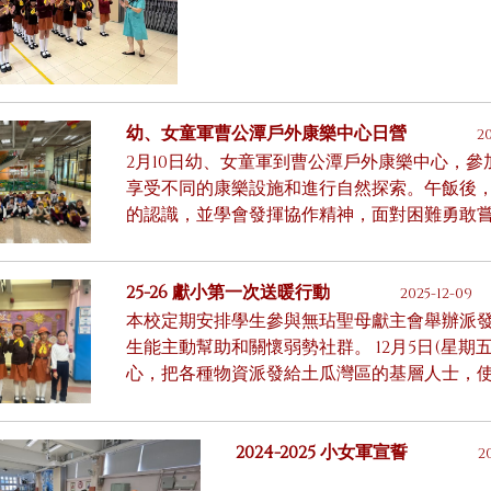
幼、女童軍曹公潭戶外康樂中心日營
2
2月10日幼、女童軍到曹公潭戶外康樂中心，參
享受不同的康樂設施和進行自然探索。午飯後
的認識，並學會發揮協作精神，面對困難勇敢
25-26 獻小第一次送暖行動
2025-12-09
本校定期安排學生參與無玷聖母獻主會舉辦派
生能主動幫助和關懷弱勢社群。 12月5日(星
心，把各種物資派發給土瓜灣區的基層人士，
2024-2025 小女軍宣誓
2