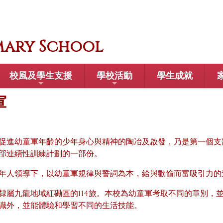
mary School
校風及學生支援
學校活動
學生成就
軍
促進幼童軍年齡的少年身心與精神的陶冶及啟發，乃是第一個支
部連續性訓練計劃的一部份。
年人領導下，以幼童軍規律與誓詞為本，給與歡愉而富吸引力的
隸屬九龍地域紅磡區的114旅。本校為幼童軍考取不同的章別，
識外，並能體驗和學習不同的生活技能。