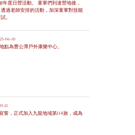
加年度日營活動。 童軍們到達營地後，
，透過老師安排的活動，加深童軍對技能
嘗試。
25-06-10
，地點為曹公潭戶外康樂中心。
05-21
員宣誓，正式加入九龍地域第114旅，成為