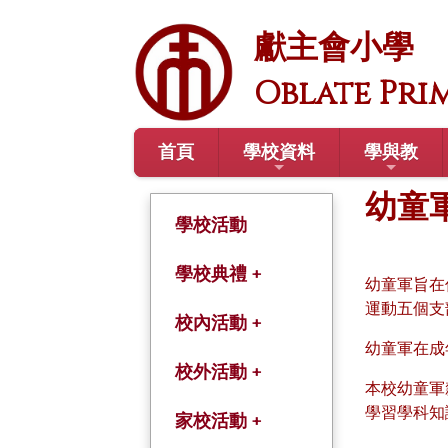
獻主會小學
Oblate Pri
首頁
學校資料
學與教
幼童
學校活動
學校典禮 +
幼童軍旨在
運動五個支
開學禮
校內活動 +
幼童軍在成
結業禮
綜合活動課
校外活動 +
本校幼童軍
學習學科知
畢業禮
學術及體藝課程
學年旅行
家校活動 +