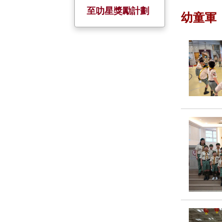
校慶活動
服務大使
全方位學習日
小一至小五家長
至叻星獎勵計劃
幼童軍
日
金禧校慶
暑期活動
姊妹學校
五、六年級家長
會
聖誕聯歡
境外交流
家長教師日
制服團隊 +
小六戶外教育營
小一迎新日及家
基督小先鋒
長會
幼童軍
升旗隊
小約翰團
小女童軍