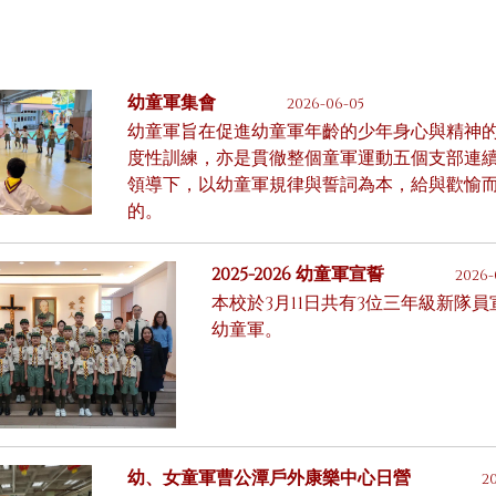
幼童軍集會
2026-06-05
幼童軍旨在促進幼童軍年齡的少年身心與精神
度性訓練，亦是貫徹整個童軍運動五個支部連續
領導下，以幼童軍規律與誓詞為本，給與歡愉
的。
2025-2026 幼童軍宣誓
2026-
本校於3月11日共有3位三年級新隊
幼童軍。
幼、女童軍曹公潭戶外康樂中心日營
2