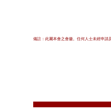
備註：此屬本會之會徽。任何人士未經申請
獻主會小學
Oblate Primary Sch