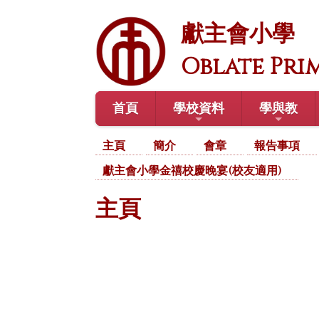
獻主會小學
Oblate Pri
首頁
學校資料
學與教
主頁
簡介
會章
報告事項
獻主會小學金禧校慶晚宴(校友適用)
主頁