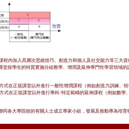
規課程內加入高層次思維技巧、創造力和個人及社交能力等三大資
規課堂按學生的特質實施分組教學、增潤及延伸專門性學習領域的
離方式在正規課堂以外進行一般性增潤課程（例如創造力訓練、
離方式在正規課堂以外進行專科/特定範疇的延伸課程（例如數學
局聯同各大專院校的有關人士成立專家小組，發展及推動專為培育