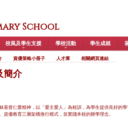
mary School
校風及學生支援
學校活動
學生成就
介
資優策略小冊子
人才庫
相關網頁連結
及簡介
穌基督仁愛精神，以「愛主愛人」為校訓，為學生提供良好的學
。資優教育三層架構推行模式，並實踐本校的辦學理念。