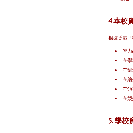
宗倫科
視藝科
4.本
音樂科
根據香港「
體育科
智力經
在學
電腦科
有獨
圖書科
在繪
有領
德育、公民及國
民教育科
在競
STEAM
5. 學