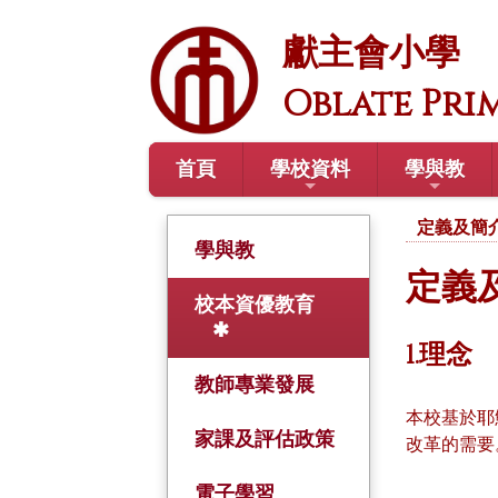
獻主會小學
Oblate Pri
首頁
學校資料
學與教
定義及簡
學與教
定義
校本資優教育
1.理念
教師專業發展
本校基於耶
家課及評估政策
改革的需要
電子學習