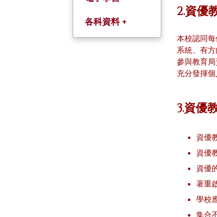
2.資
各科資料 +
本校認同每
中文科(以粤語教
系統、有方
授)
參與教育局
充分發揮個
英文科
數學科
3.資
常識科
資優
人文科
資優
資優
科學科
著重
普通話科
學校
集合