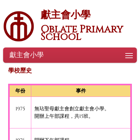
獻主會小學
Oblate Primary
School
獻主會小學
To
學校歷史
年份
事件
1975
無玷聖母獻主會創立獻主會小學。
開辦上午部課程，共15班。