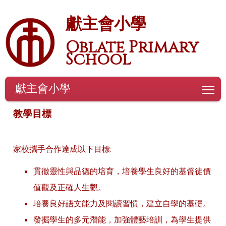
獻主會小學
Oblate Primary
School
獻主會小學
To
教學目標
家校攜手合作達成以下目標:
貫徹靈性與品德的培育，培養學生良好的基督徒價
值觀及正確人生觀。
培養良好語文能力及閱讀習慣，建立自學的基礎。
發掘學生的多元潛能，加強體藝培訓，為學生提供