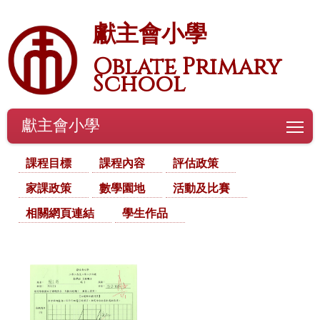
獻主會小學
Oblate Primary
School
獻主會小學
To
課程目標
課程內容
評估政策
家課政策
數學園地
活動及比賽
相關網頁連結
學生作品