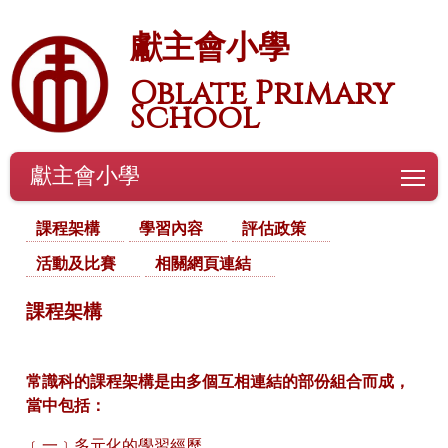
獻主會小學
Oblate Primary
School
獻主會小學
To
課程架構
學習內容
評估政策
活動及比賽
相關網頁連結
課程架構
常識科的課程架構是由多個互相連結的部份組合而成，
當中包括：
﹝一﹞多元化的學習經歷