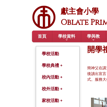
獻主會小學
Oblate Pri
首頁
學校資料
學與教
開學
學校活動
學校典禮 +
簡神父在講
後讀出宣言
開學禮
校內活動 +
式。服務大
結業禮
綜合活動課
校外活動 +
畢業禮
學術及體藝課程
學年旅行
家校活動 +