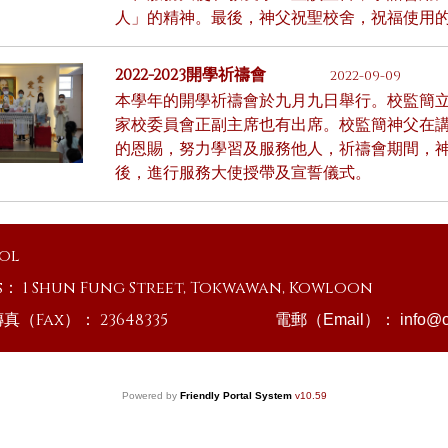
人」的精神。最後，神父祝聖校舍，祝福使用
2022-2023開學祈禱會
2022-09-09
本學年的開學祈禱會於九月九日舉行。校監簡
家校委員會正副主席也有出席。校監簡神父在
的恩賜，努力學習及服務他人，祈禱會期間，
後，進行服務大使授帶及宣誓儀式。
ool
s：
1 Shun Fung Street, Tokwawan, Kowloon
傳真（Fax）：
23648335
電郵（Email）：
info@o
Powered by
Friendly Portal System
v
10.59