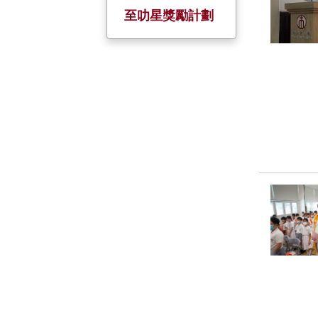
校慶活動
服務大使
全方位學習日
小一至小五家長
至叻星獎勵計劃
日
金禧校慶
暑期活動
姊妹學校
五、六年級家長
會
聖誕聯歡
境外交流
家長教師日
制服團隊 +
小六戶外教育營
小一迎新日及家
基督小先鋒
長會
幼童軍
升旗隊
小約翰團
小女童軍