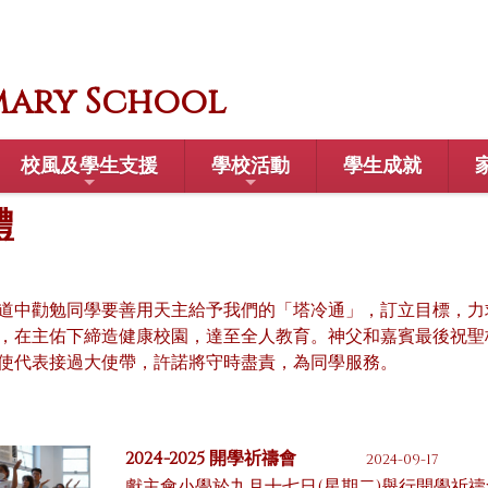
mary School
校風及學生支援
學校活動
學生成就
禮
道中勸勉同學要善用天主給予我們的「塔冷通」，訂立目標，力
，在主佑下締造健康校園，達至全人教育。神父和嘉賓最後祝聖
使代表接過大使帶，許諾將守時盡責，為同學服務。
2024-2025 開學祈禱會
2024-09-17
獻主會小學於九月十七日(星期二)舉行開學祈