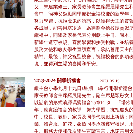
父、朱建業修士、家長教師會主席羅晨陽先生和
會中，簡神父勉勵同學慶祝金禧校慶的新學年
努力學習，抗拒魔鬼的誘惑，以獲得天主的賞
各成員，能善用塔冷通，為籌劃金禧校慶貢獻所
獻禮中，同學及家長代表分別獻上手冊、課本
新學年遵守校規、喜愛學習和接受挑戰，並培
服務大使和教友學生宣讀宣言，承諾善用天主
精神。最後，神父祝聖校舍，祝福校舍的多項
境，並得到主賜的喜樂和平安。
2023-2024 開學祈禱會
2023-09-19
獻主會小學九月十九日(星期二)舉行開學祈禱
家長教師會主席羅晨陽先生，副主席趙穎彤女士
以話劇的形式演繹瑪竇福音25章14-30，「
年，應實踐福音的教導，努力學習，抗拒魔鬼的
中，校長、教師、家長及同學代表獻上祈禱；
業、體育服、鮮花，象徵同學承諾遵守校規、
生、服務大使和教友學生宣讀宣言，承諾善用