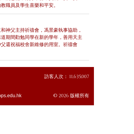
的教職員及學生喜樂和平安。
立和神父主持祈禱會，馮景豪執事協助，
講道期間勸勉同學在新的學年，善用天主
神父還祝福校舍新維修的用室。祈禱會
訪客人次：
11,635,007
© 2026 版權所有
ps.edu.hk