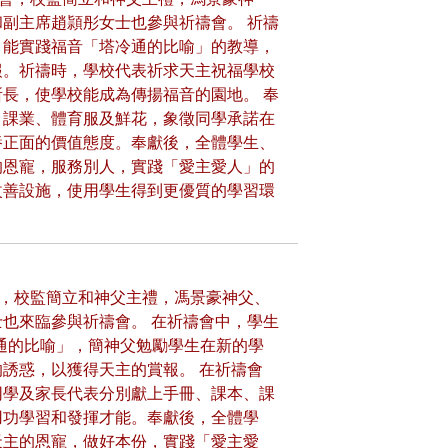
副主席趙頴彤女士也參與祈禱會。 祈禱
，能實踐福音「塔冷通的比喻」的教導，
報。祈禱時，學校代表祈求天主祝福學校
長，使學校能成為傳揚福音的園地。 奉
、課業、體育服及鮮花，象徵同學承諾在
養正面的價值態度。奉獻後，全體學生、
的恩寵，服務別人，實踐「愛主愛人」的
改善設施，使用學生得到更優質的學習環
會，校監簡立和神父主禮，馮景豪神父、
也來臨參與祈禱會。 在祈禱會中，學生
塔冷通的比喻」，簡神父勉勵學生在新的學
誘惑，以獲得天主的賞報。 在祈禱會
同學及家長代表分別獻上手冊、課本、課
用功學習和發揮才能。奉獻後，全體學
天主的恩寵，做好本份，實踐「愛主愛