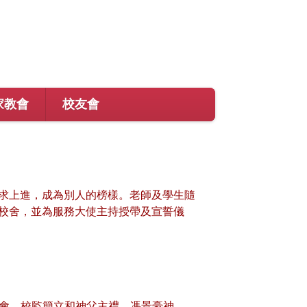
家教會
校友會
求上進，成為別人的榜樣。老師及學生隨
校舍，並為服務大使主持授帶及宣誓儀
禱會，校監簡立和神父主禮，馮景豪神