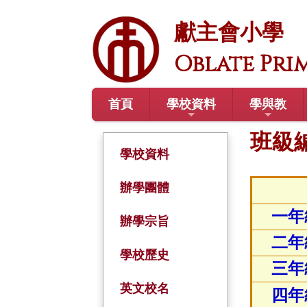
獻主會小學
Oblate Pri
首頁
學校資料
學與教
班級
學校資料
辦學團體
一年
辦學宗旨
二年
學校歷史
三年
英文校名
四年