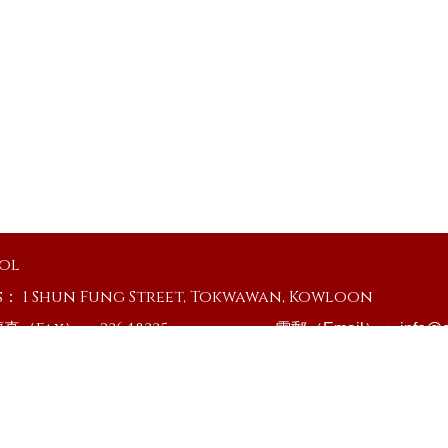
ool
s：
1 Shun Fung Street, Tokwawan, Kowloon
傳真（Fax）：
23648335
電郵（Email）：
info@o
Powered by
Friendly Portal System
v
10.59