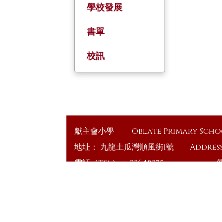
學校發展
書單
校訊
獻主會小學
Oblate Primary Sch
地址：
九龍土瓜灣順風街1號
Addres
電話（Tel）：
23648375