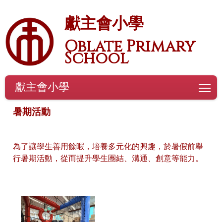
獻主會小學
Oblate Primary
School
獻主會小學
To
暑期活動
為了讓學生善用餘暇，培養多元化的興趣，於暑假前舉
行暑期活動，從而提升學生團結、溝通、創意等能力。