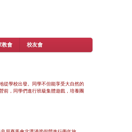
家教會
校友會
地從學校出發。同學不但能享受大自然的
營前，同學們進行班級集體遊戲，培養團
保良局賽馬會北潭涌渡假營進行學年旅