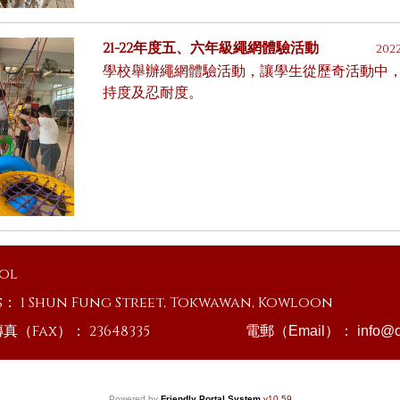
21-22年度五、六年級繩網體驗活動
202
學校舉辦繩網體驗活動，讓學生從歷奇活動中
持度及忍耐度。
ool
s：
1 Shun Fung Street, Tokwawan, Kowloon
傳真（Fax）：
23648335
電郵（Email）：
info@o
Powered by
Friendly Portal System
v
10.59