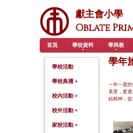
獻主會小學
Oblate Pri
首頁
學校資料
學與教
學年
學校活動
學校典禮 +
一年一度的
美景，更透
開學禮
校內活動 +
結精神，促
結業禮
綜合活動課
校外活動 +
畢業禮
學術及體藝課程
學年旅行
家校活動 +