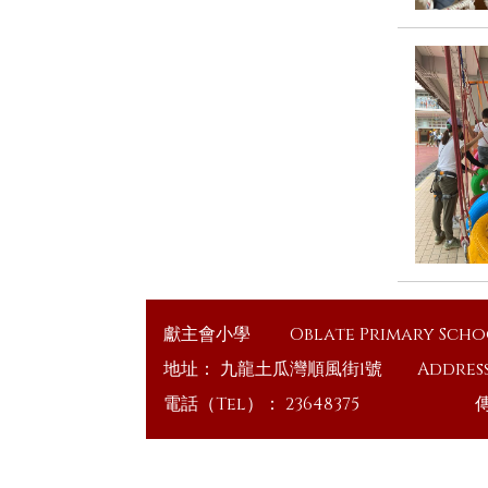
獻主會小學
Oblate Primary Sch
地址：
九龍土瓜灣順風街1號
Addres
電話（Tel）：
23648375