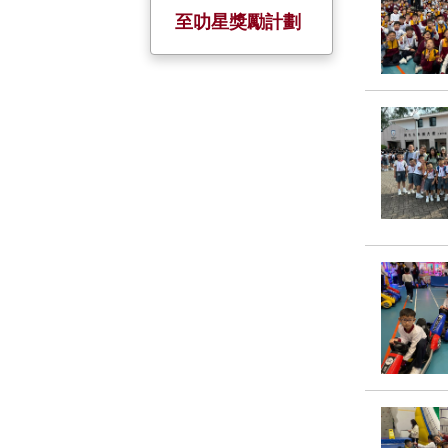
校慶活動
服務大使
全方位學習日
小一至小五家長
至叻星獎勵計劃
日
金禧校慶
暑期活動
姊妹學校
五、六年級家長
會
聖誕聯歡
境外交流
家長教師日
制服團隊 +
小六戶外教育營
小一迎新日及家
基督小先鋒
長會
幼童軍
升旗隊
小約翰團
小女童軍