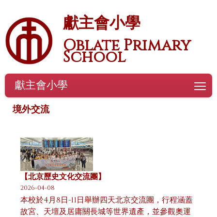
獻主會小學
Oblate Primary
School
獻主會小學
To
境外交流
【北京歷史文化交流團】
2026-04-08
本校於4月8日-11日舉辦四天北京交流團，行程涵蓋
故宮、天壇及居庸關長城等世界遺產，並參觀奧運