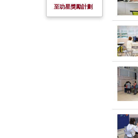
校慶活動
服務大使
全方位學習日
小一至小五家長
至叻星獎勵計劃
日
金禧校慶
暑期活動
姊妹學校
五、六年級家長
會
聖誕聯歡
境外交流
家長教師日
制服團隊 +
小六戶外教育營
小一迎新日及家
基督小先鋒
長會
幼童軍
升旗隊
小約翰團
小女童軍