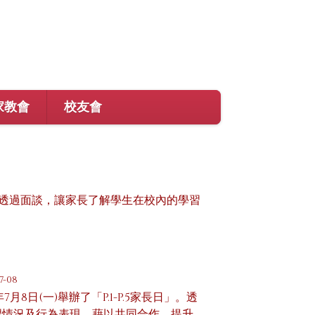
家教會
校友會
透過面談，讓家長了解學生在校內的學習
7-08
8日(一)舉辦了「P.1-P.5家長日」。透
習情況及行為表現，藉以共同合作，提升