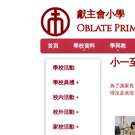
獻主會小學
Oblate Pri
首頁
學校資料
學與教
小一
學校活動
學校典禮 +
為了讓家長
情況及表現
開學禮
校內活動 +
結業禮
綜合活動課
校外活動 +
畢業禮
學術及體藝課程
學年旅行
家校活動 +