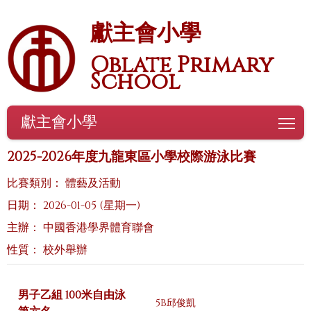
獻主會小學
Oblate Primary
School
獻主會小學
To
2025-2026年度九龍東區小學校際游泳比賽
比賽類別： 體藝及活動
日期： 2026-01-05 (星期一)
主辦： 中國香港學界體育聯會
性質： 校外舉辦
男子乙組 100米自由泳
5B邱俊凱