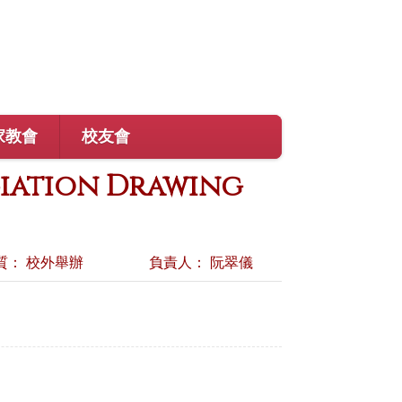
家教會
校友會
ciation Drawing
質： 校外舉辦
負責人： 阮翠儀