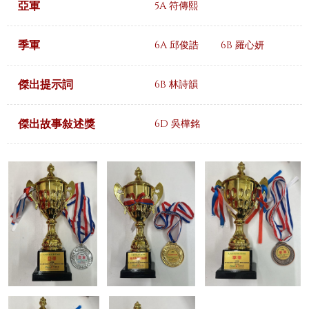
亞軍
5A 符傳熙
季軍
6A 邱俊誥
6B 羅心妍
傑出提示詞
6B 林詩韻
傑出故事敍述獎
6D 吳樺銘