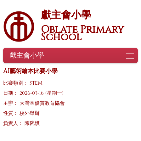
獻主會小學
Oblate Primary
School
獻主會小學
To
AI藝術繪本比賽小學
比賽類別： STEM
日期： 2026-03-16 (星期一)
主辦： 大灣區優質教育協會
性質： 校外舉辦
負責人： 陳琬娸