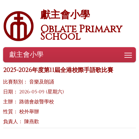
獻主會小學
Oblate Primary
School
獻主會小學
To
2025-2026年度第11屆全港校際手語歌比賽
比賽類別： 音樂及朗誦
日期： 2026-05-09 (星期六)
主辦： 路德會啟聾學校
性質： 校外舉辦
負責人： 陳燕歡