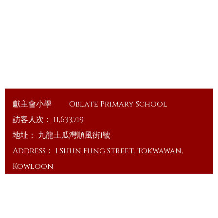
獻主會小學
Oblate Primary School
訪客人次：
11,633,719
地址：
九龍土瓜灣順風街1號
Address：
1 Shun Fung Street, Tokwawan,
Kowloon
電話（Tel）：
23648375
傳真（Fax）：
23648335
電郵（Email）：
info@ops.edu.hk