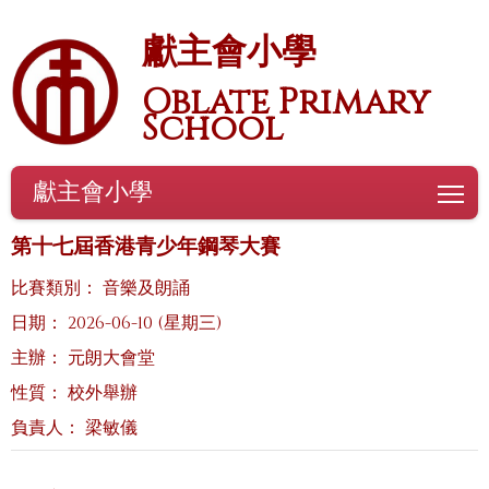
獻主會小學
Oblate Primary
School
獻主會小學
To
第十七屆香港青少年鋼琴大賽
比賽類別： 音樂及朗誦
日期： 2026-06-10 (星期三)
主辦： 元朗大會堂
性質： 校外舉辦
負責人： 梁敏儀