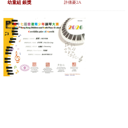
幼童組 銀獎
許倩菱2A