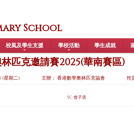
mary School
校風及學生支援
學校活動
學生成就
匹克邀請賽2025(華南賽區)
1 (星期二)
主辦： 香港數學奧林匹克協會
性
5C 曾子淇