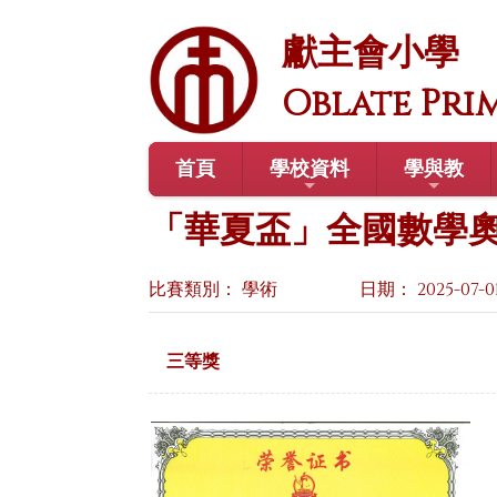
獻主會小學
Oblate Pri
首頁
學校資料
學與教
「華夏盃」全國數學奧林
比賽類別： 學術
日期： 2025-07-0
三等獎