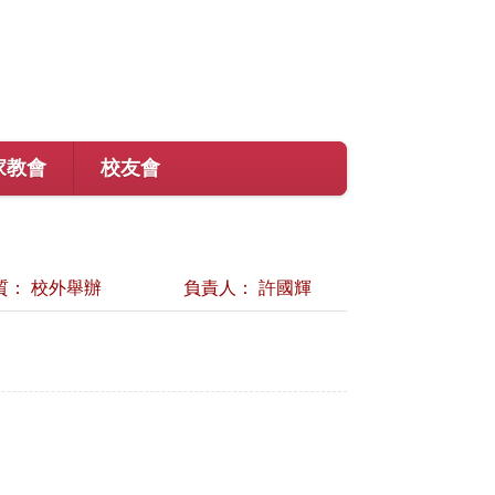
家教會
校友會
質： 校外舉辦
負責人： 許國輝