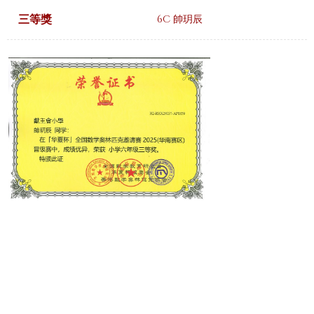
三等獎
6C 帥玥辰