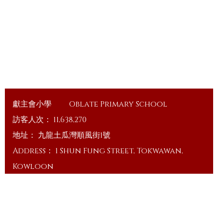
獻主會小學
Oblate Primary School
訪客人次：
11,638,270
地址：
九龍土瓜灣順風街1號
Address：
1 Shun Fung Street, Tokwawan,
Kowloon
電話（Tel）：
23648375
傳真（Fax）：
23648335
電郵（Email）：
info@ops.edu.hk