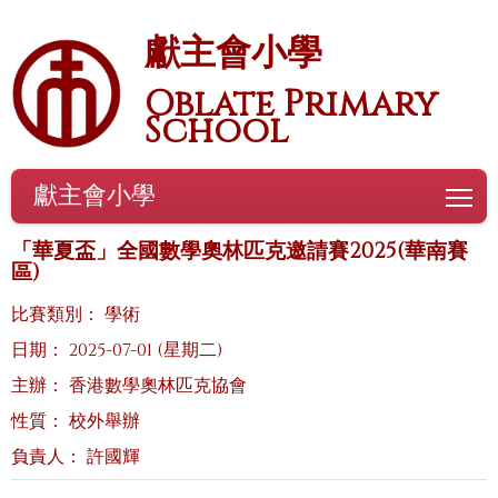
獻主會小學
Oblate Primary
School
獻主會小學
To
「華夏盃」全國數學奧林匹克邀請賽2025(華南賽
區)
比賽類別： 學術
日期： 2025-07-01 (星期二)
主辦： 香港數學奧林匹克協會
性質： 校外舉辦
負責人： 許國輝