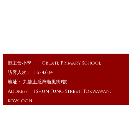
獻主會小學
Oblate Primary School
訪客人次：
11,634,634
地址：
九龍土瓜灣順風街1號
Address：
1 Shun Fung Street, Tokwawan,
Kowloon
電話（Tel）：
23648375
傳真（Fax）：
23648335
電郵（Email）：
info@ops.edu.hk