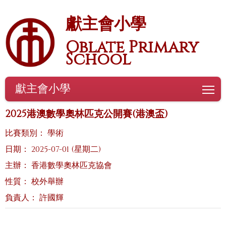
獻主會小學
Oblate Primary
School
獻主會小學
To
2025港澳數學奧林匹克公開賽(港澳盃)
比賽類別： 學術
日期： 2025-07-01 (星期二)
主辦： 香港數學奧林匹克協會
性質： 校外舉辦
負責人： 許國輝