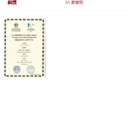
銅獎
3A 蔡樂熙