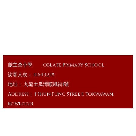
獻主會小學
Oblate Primary School
訪客人次：
11,649,258
地址：
九龍土瓜灣順風街1號
Address：
1 Shun Fung Street, Tokwawan,
Kowloon
電話（Tel）：
23648375
傳真（Fax）：
23648335
電郵（Email）：
info@ops.edu.hk