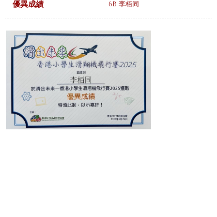
優異成績
6B 李栢同