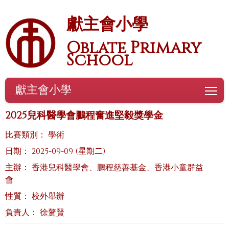
獻主會小學
Oblate Primary
School
獻主會小學
To
2025兒科醫學會鵬程奮進堅毅獎學金
比賽類別： 學術
日期： 2025-09-09 (星期二)
主辦： 香港兒科醫學會、鵬程慈善基金、香港小童群益
會
性質： 校外舉辦
負責人： 徐驁賢