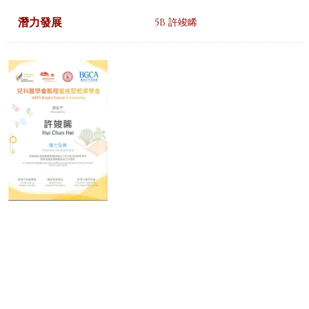
潛力發展
5B 許竣睎