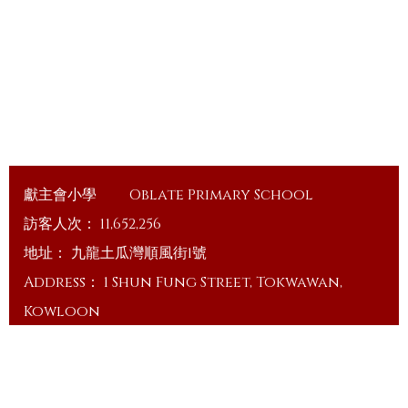
獻主會小學
Oblate Primary School
訪客人次：
11,652,256
地址：
九龍土瓜灣順風街1號
Address：
1 Shun Fung Street, Tokwawan,
Kowloon
電話（Tel）：
23648375
傳真（Fax）：
23648335
電郵（Email）：
info@ops.edu.hk