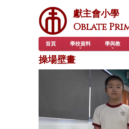
獻主會小學
Oblate Pri
首頁
學校資料
學與教
操場壁畫