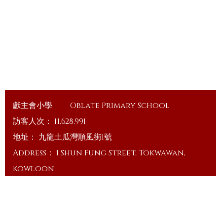
獻主會小學
Oblate Primary School
訪客人次：
11,628,991
地址：
九龍土瓜灣順風街1號
Address：
1 Shun Fung Street, Tokwawan,
Kowloon
電話（Tel）：
23648375
傳真（Fax）：
23648335
電郵（Email）：
info@ops.edu.hk