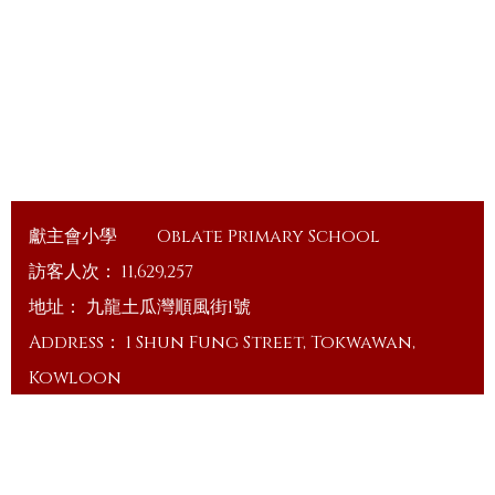
獻主會小學
Oblate Primary School
訪客人次：
11,629,257
地址：
九龍土瓜灣順風街1號
Address：
1 Shun Fung Street, Tokwawan,
Kowloon
電話（Tel）：
23648375
傳真（Fax）：
23648335
電郵（Email）：
info@ops.edu.hk