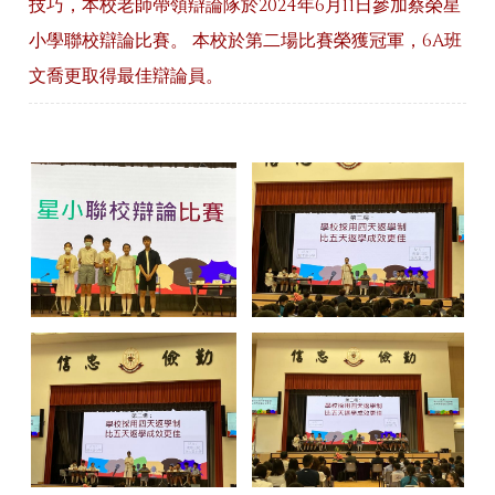
技巧，本校老師帶領辯論隊於2024年6月11日參加蔡榮星
小學聯校辯論比賽。 本校於第二場比賽榮獲冠軍，6A班
文喬更取得最佳辯論員。