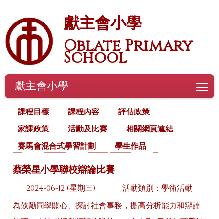
獻主會小學
Oblate Primary
School
獻主會小學
To
課程目標
課程內容
評估政策
家課政策
活動及比賽
相關網頁連結
賽馬會混合式學習計劃
學生作品
蔡榮星小學聯校辯論比賽
2024-06-12 (星期三)
活動類別：學術活動
為鼓勵同學關心、探討社會事務，提高分析能力和辯論