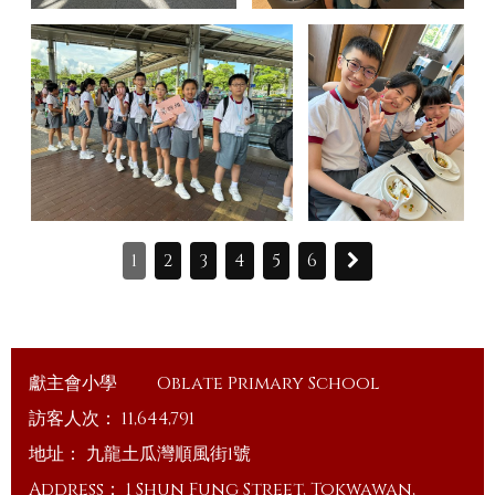
1
2
3
4
5
6
獻主會小學
Oblate Primary School
訪客人次：
11,644,791
地址：
九龍土瓜灣順風街1號
Address：
1 Shun Fung Street, Tokwawan,