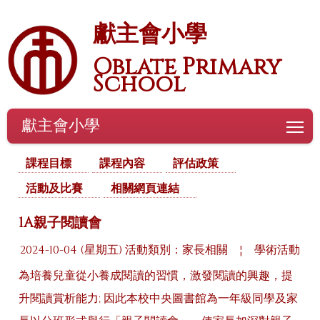
獻主會小學
Oblate Primary
School
獻主會小學
To
課程目標
課程內容
評估政策
活動及比賽
相關網頁連結
1A親子閱讀會
2024-10-04 (星期五)
活動類別：家長相關
¦
學術活動
為培養兒童從小養成閱讀的習慣，激發閱讀的興趣，提
升閱讀賞析能力; 因此本校中央圖書館為一年級同學及家