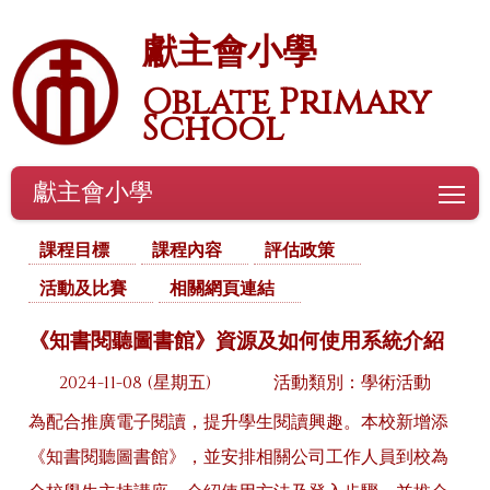
獻主會小學
Oblate Primary
School
獻主會小學
To
課程目標
課程內容
評估政策
活動及比賽
相關網頁連結
《知書閱聽圖書館》資源及如何使用系統介紹
2024-11-08 (星期五)
活動類別：學術活動
為配合推廣電子閱讀，提升學生閱讀興趣。本校新增添
《知書閱聽圖書館》，並安排相關公司工作人員到校為