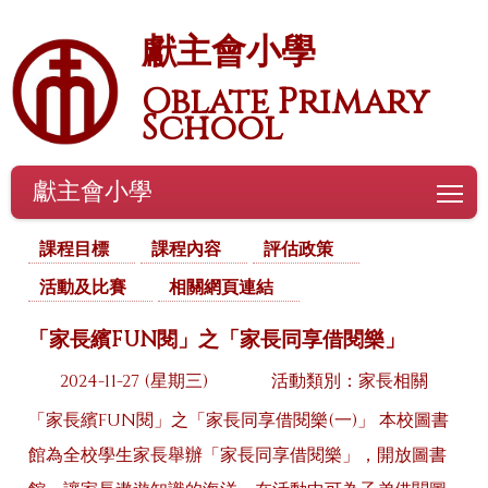
獻主會小學
Oblate Primary
School
獻主會小學
To
課程目標
課程內容
評估政策
活動及比賽
相關網頁連結
「家長繽FUN閱」之「家長同享借閱樂」
2024-11-27 (星期三)
活動類別：家長相關
「家長繽FUN閱」之「家長同享借閱樂(一)」 本校圖書
館為全校學生家長舉辦「家長同享借閱樂」，開放圖書