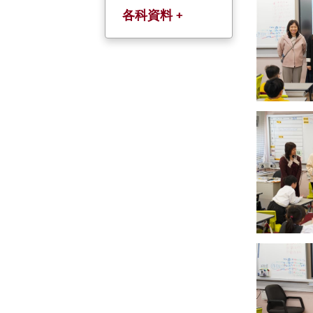
各科資料 +
中文科(以粤語教
授)
英文科
數學科
常識科
人文科
科學科
普通話科
宗倫科