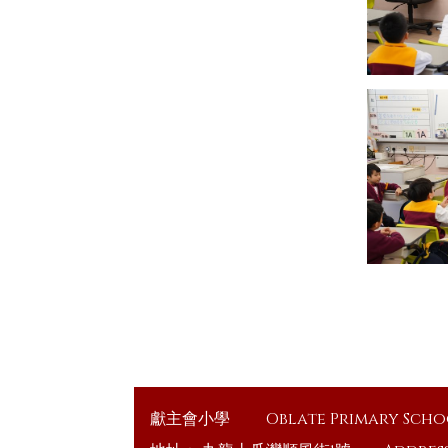
視藝科
音樂科
體育科
電腦科
圖書科
德育、公民及國
民教育科
STEAM
獻主會小學
Oblate Primary Sch