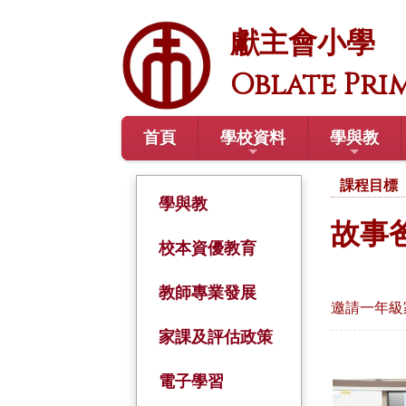
獻主會小學
Oblate Pri
首頁
學校資料
學與教
課程目標
學與教
故事
校本資優教育
教師專業發展
邀請一年級
家課及評估政策
電子學習