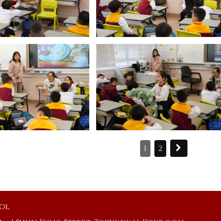
1
2
ool