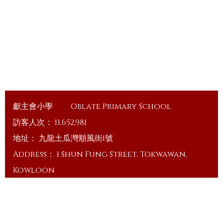
獻主會小學
Oblate Primary School
訪客人次：
11,652,981
地址：
九龍土瓜灣順風街1號
Address：
1 Shun Fung Street, Tokwawan,
Kowloon
電話（Tel）：
23648375
傳真（Fax）：
23648335
電郵（Email）：
info@ops.edu.hk