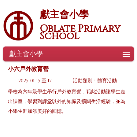
獻主會小學
Oblate Primary
School
獻主會小學
To
小六戶外教育營
2025-01-15 至 17
活動類別：體育活動-
學校為六年級學生舉行戶外教育營，藉此活動讓學生走
出課室，學習到課堂以外的知識及擴闊生活經驗，並為
小學生涯加添美好的回憶。