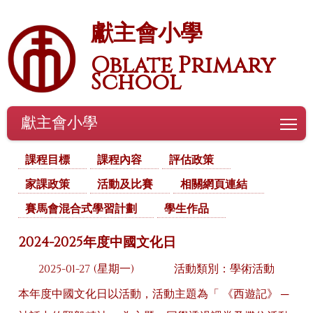
獻主會小學
Oblate Primary
School
獻主會小學
To
課程目標
課程內容
評估政策
家課政策
活動及比賽
相關網頁連結
賽馬會混合式學習計劃
學生作品
2024-2025年度中國文化日
2025-01-27 (星期一)
活動類別：學術活動
本年度中國文化日以活動，活動主題為「 《西遊記》 ─