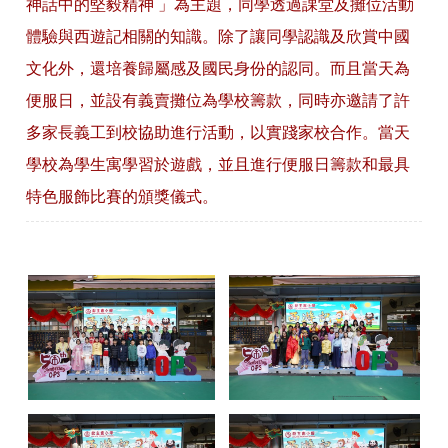
神話中的堅毅精神 」為主題，同學透過課堂及攤位活動
體驗與西遊記相關的知識。除了讓同學認識及欣賞中國
文化外，還培養歸屬感及國民身份的認同。而且當天為
便服日，並設有義賣攤位為學校籌款，同時亦邀請了許
多家長義工到校協助進行活動，以實踐家校合作。當天
學校為學生寓學習於遊戲，並且進行便服日籌款和最具
特色服飾比賽的頒獎儀式。