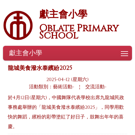
獻主會小學
Oblate Primary
School
獻主會小學
To
龍城美食潑水泰繽紛2025
2025-04-12 (星期六)
活動類別：藝術活動-
¦
交流活動-
於4月12日(星期六)，中國舞隊代表學校出席九龍城民政
事務處舉辦的「龍城美食潑水泰繽紛2025」，同學用歡
快的舞蹈，繽粉的彩帶塗紅了好日子，鼓舞出年年的喜
慶。