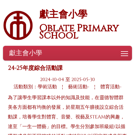
獻主會小學
Oblate Primary
School
獻主會小學
To
24-25年度綜合活動課
2024-10-04 至 2025-05-30
活動類別：學術活動
¦
藝術活動-
¦
體育活動-
為了讓學生學習課本以外的知識及技能，在靈德智體群
美各方面都有均衡的發展，於星期五午膳後設立綜合活
動課，培養學生對體育、音樂、視藝及STEAM的興趣，
達至「一生一體藝」的目標。學生分別參加班級組(以循