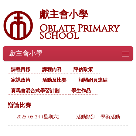
獻主會小學
Oblate Primary
School
獻主會小學
To
課程目標
課程內容
評估政策
家課政策
活動及比賽
相關網頁連結
賽馬會混合式學習計劃
學生作品
辯論比賽
2025-05-24 (星期六)
活動類別：學術活動