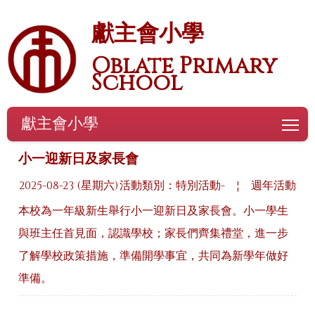
獻主會小學
Oblate Primary
School
獻主會小學
To
小一迎新日及家長會
2025-08-23 (星期六)
活動類別：特別活動-
¦
週年活動
本校為一年級新生舉行小一迎新日及家長會。小一學生
與班主任首見面，認識學校；家長們齊集禮堂，進一步
了解學校政策措施，準備開學事宜，共同為新學年做好
準備。