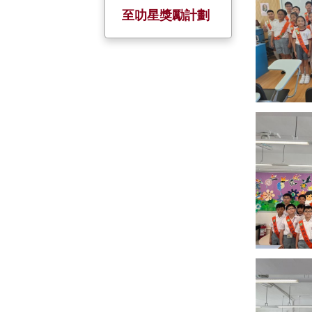
校慶活動
服務大使
全方位學習日
小一至小五家長
至叻星獎勵計劃
日
金禧校慶
暑期活動
姊妹學校
五、六年級家長
會
聖誕聯歡
境外交流
家長教師日
制服團隊 +
小六戶外教育營
小一迎新日及家
基督小先鋒
長會
幼童軍
升旗隊
小約翰團
小女童軍