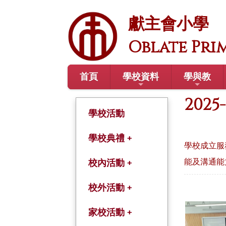
獻主會小學
Oblate Pri
首頁
學校資料
學與教
202
學校活動
學校典禮 +
學校成立服
能及溝通能
開學禮
校內活動 +
結業禮
綜合活動課
校外活動 +
畢業禮
學術及體藝課程
學年旅行
家校活動 +