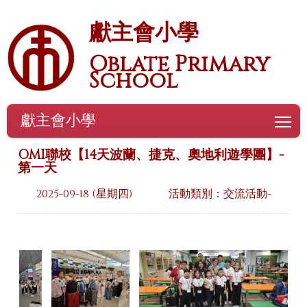
獻主會小學
Oblate Primary
School
獻主會小學
To
OMI聯校【14天波蘭、捷克、奧地利遊學團】-
第一天
2025-09-18 (星期四)
活動類別：交流活動-