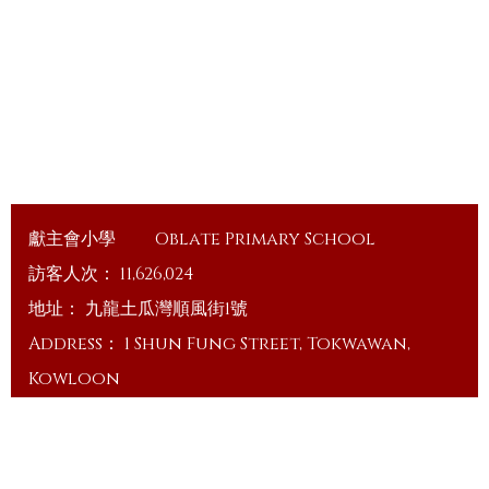
獻主會小學
Oblate Primary School
訪客人次：
11,626,024
地址：
九龍土瓜灣順風街1號
Address：
1 Shun Fung Street, Tokwawan,
Kowloon
電話（Tel）：
23648375
傳真（Fax）：
23648335
電郵（Email）：
info@ops.edu.hk