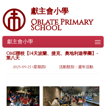
獻主會小學
Oblate Primary
School
獻主會小學
To
OMI聯校【14天波蘭、捷克、奧地利遊學團】-
第八天
2025-09-25 (星期四)
活動類別：週年活動