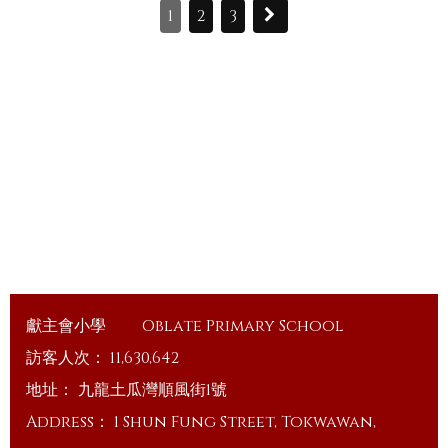
1
2
3
獻主會小學
Oblate Primary School
訪客人次：
11,630,642
地址：
九龍土瓜灣順風街1號
Address：
1 Shun Fung Street, Tokwawan,