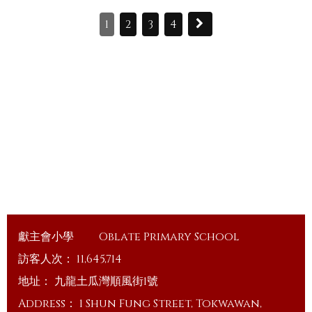
1
2
3
4
獻主會小學
Oblate Primary School
訪客人次：
11,645,714
地址：
九龍土瓜灣順風街1號
Address：
1 Shun Fung Street, Tokwawan,