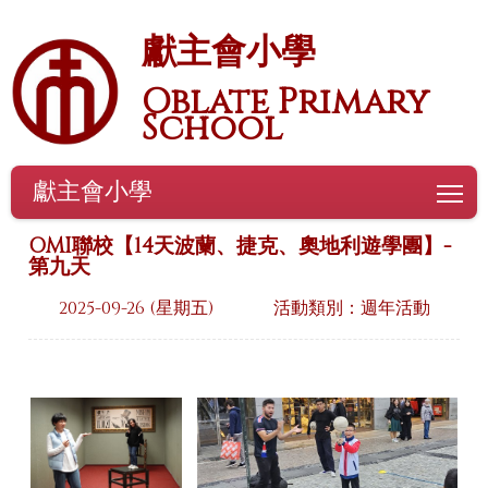
獻主會小學
Oblate Primary
School
獻主會小學
To
OMI聯校【14天波蘭、捷克、奧地利遊學團】-
第九天
2025-09-26 (星期五)
活動類別：週年活動