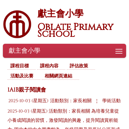
獻主會小學
Oblate Primary
School
獻主會小學
To
課程目標
課程內容
評估政策
活動及比賽
相關網頁連結
1A1B親子閱讀會
2025-10-03 (星期五)
活動類別：家長相關
¦
學術活動
2025-10-03 (星期五) 活動類別：家長相關 為培養兒童從
小養成閱讀的習慣，激發閱讀的興趣，提升閱讀賞析能