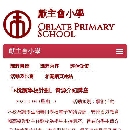
獻主會小學
Oblate Primary
School
獻主會小學
To
課程目標
課程內容
評估政策
活動及比賽
相關網頁連結
「e悅讀學校計劃」資源介紹講座
2025-11-04 (星期二)
活動類別：學術活動
本校為讓學生能善用學校電子閱讀資源，安排香港教育
城高級業務主任到校為學生主持講座。旨在向學生簡介