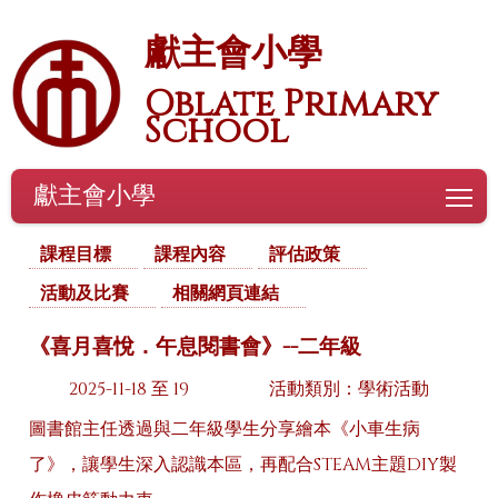
獻主會小學
Oblate Primary
School
獻主會小學
To
課程目標
課程內容
評估政策
活動及比賽
相關網頁連結
《喜月喜悅．午息閱書會》--二年級
2025-11-18 至 19
活動類別：學術活動
圖書館主任透過與二年級學生分享繪本《小車生病
了》，讓學生深入認識本區，再配合STEAM主題DIY製