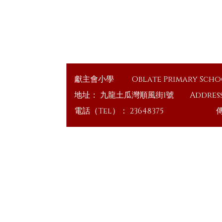
獻主會小學
Oblate Primary Sch
地址：
九龍土瓜灣順風街1號
Addres
電話（Tel）：
23648375