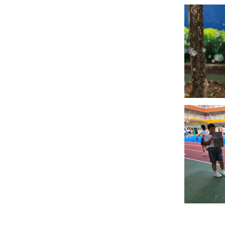
視藝科
音樂科
體育科
電腦科
圖書科
德育、公民及國
民教育科
STEAM