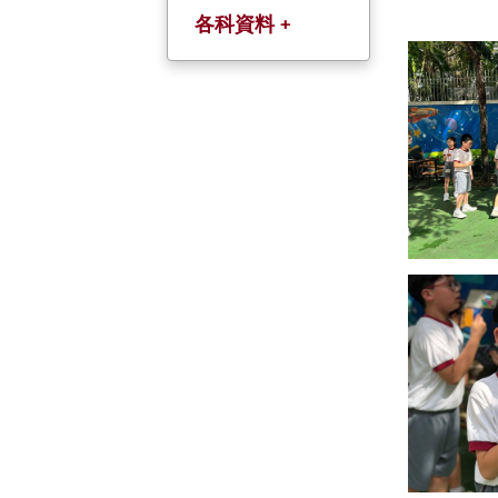
各科資料 +
中文科(以粤語教
授)
英文科
數學科
常識科
人文科
科學科
普通話科
宗倫科