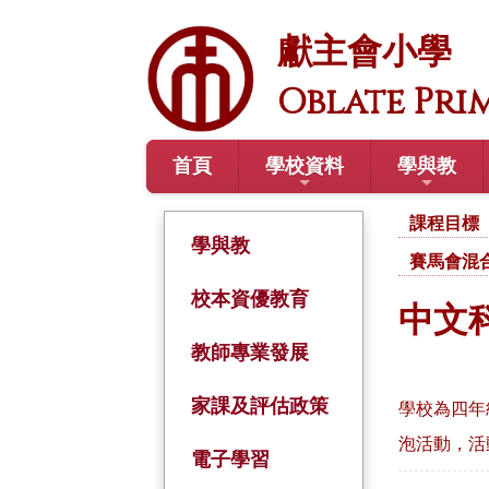
獻主會小學
Oblate Pri
首頁
學校資料
學與教
課程目標
學與教
賽馬會混
校本資優教育
中文
教師專業發展
家課及評估政策
學校為四年
泡活動，活
電子學習