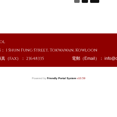
ool
s：
1 Shun Fung Street, Tokwawan, Kowloon
傳真（Fax）：
23648335
電郵（Email）：
info@o
Powered by
Friendly Portal System
v
10.59